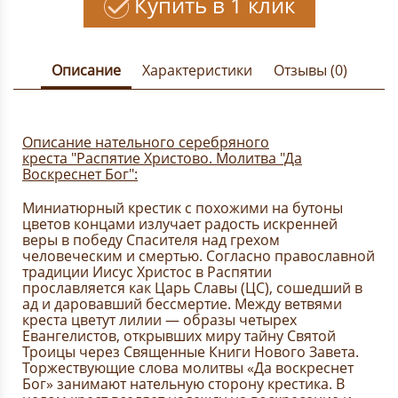
Купить в 1 клик
Описание
Характеристики
Отзывы (0)
Описание нательного серебряного
креста "Распятие Христово. Молитва "Да
Воскреснет Бог":
Миниатюрный крестик с похожими на бутоны
цветов концами излучает радость искренней
веры в победу Спасителя над грехом
человеческим и смертью. Согласно православной
традиции Иисус Христос в Распятии
прославляется как Царь Славы (ЦС), сошедший в
ад и даровавший бессмертие. Между ветвями
креста цветут лилии — образы четырех
Евангелистов, открывших миру тайну Святой
Троицы через Священные Книги Нового Завета.
Торжествующие слова молитвы «Да воскреснет
Бог» занимают нательную сторону крестика. В