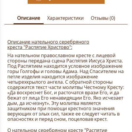
Описание
Характеристики
Отзывы (0)
Описание нательного серебряного
креста "Распятие Христово":
На нательном православном кресте с лицевой
стороны передана сцена Распятия Иисуса Христа.
Под Распятием находится условное изображение
горы Голгофы и головы Адама. Над Спасителем на
петле изделия находится изображение
четырехкрылого ангела. С обратной стороны
содержится текст части молитвы Честному Кресту:
«Да воскреснет Бог, и расточатся врази Его, и да
бежат от лица Его ненавидящии Его. Яко исчезает
дым, да исчезнут». Эту молитва является
защитником при помощи крестного значения
верующих от злых сил, также ее следует читать в
опасностях и перед сном, поцеловав крест.
О нательном серебряном кресте "Распятие