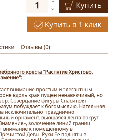
Купить
Купить в 1 клик
стики
Отзывы (0)
ебряного креста "Распятие Христово.
амение":
кает внимание простым и элегантным
ороне вдоль края пущен ненавязчивый, но
зор. Созерцание фигуры Спасителя
 разум побуждает к богомыслию. Нательная
на исключительно празднично:
ьный орнамент, вьющаяся лента вокруг
Знамение», золочение линий границ
ют внимание к помещенному в
Пречистой Девы. Руки Ее подняты в