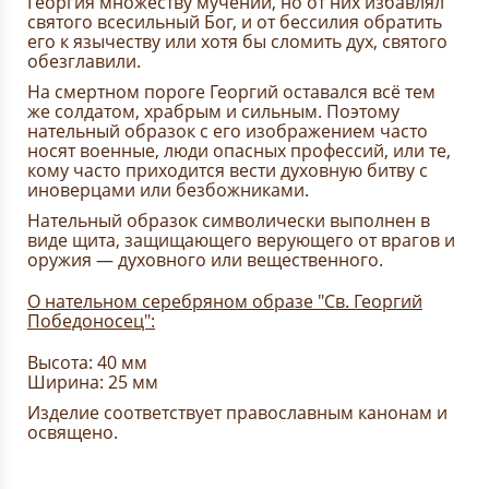
Георгия множеству мучений, но от них избавлял
святого всесильный Бог, и от бессилия обратить
его к язычеству или хотя бы сломить дух, святого
обезглавили.
На смертном пороге Георгий оставался всё тем
же солдатом, храбрым и сильным. Поэтому
нательный образок с его изображением часто
носят военные, люди опасных профессий, или те,
кому часто приходится вести духовную битву с
иноверцами или безбожниками.
Нательный образок символически выполнен в
виде щита, защищающего верующего от врагов и
оружия — духовного или вещественного.
О нательном серебряном образе "Св. Георгий
Победоносец":
Высота: 40 мм
Ширина: 25 мм
Изделие соответствует православным канонам и
освящено.