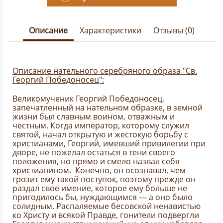
Описание
Характеристики
Отзывы (0)
Описание нательного серебряного образа "Св.
Георгий Победоносец":
Великомученик Георгий Победоносец,
запечатленный на нательном образке, в земной
жизни был славным воином, отважным и
честным. Когда император, которому служил
святой, начал открытую и жестокую борьбу с
христианами, Георгий, имевший привилегии при
дворе, не пожелал остаться в тени своего
положения, но прямо и смело назвал себя
христианином. Конечно, он осознавал, чем
грозит ему такой поступок, поэтому прежде он
раздал свое имение, которое ему больше не
пригодилось бы, нуждающимся — а оно было
солидным. Распаляемые бесовской ненавистью
ко Христу и всякой Правде, гонители подвергли