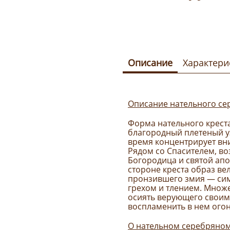
Описание
Характери
Описание нательного сер
Форма нательного креста
благородный плетеный уз
время концентрирует вн
Рядом со Спасителем, во
Богородица и святой апо
стороне креста образ в
пронзившего змия — сим
грехом и тлением. Множ
осиять верующего свои
воспламенить в нем огон
О нательном серебряном 