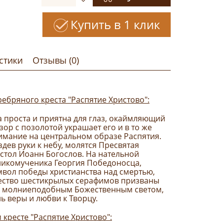
Купить в 1 клик
стики
Отзывы (0)
ебряного креста "Распятие Христово":
 проста и приятна для глаз, окаймляющий
ор с позолотой украшает его и в то же
имание на центральном образе Распятия.
здев руки к небу, молятся Пресвятая
стол Иоанн Богослов. На нательной
еликомученика Георгия Победоносца,
вол победы христианства над смертью,
ество шестикрылых серафимов призваны
м молниеподобным Божественным светом,
ь веры и любви к Творцу.
кресте "Распятие Христово":