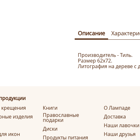
Описание
Характери
Производитель - Тиль.
Размер 62х72.
Литография на дереве с
 продукции
я крещения
Книги
О Лампаде
Православные
ные изделия
Доставка
подарки
Наши лавочки
Диски
для икон
Наши друзья
Продукты питания