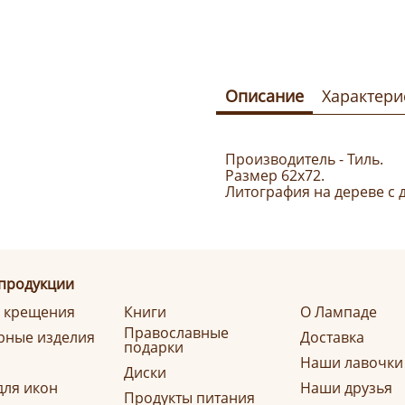
Описание
Характери
Производитель - Тиль.
Размер 62х72.
Литография на дереве с
 продукции
я крещения
Книги
О Лампаде
Православные
ные изделия
Доставка
подарки
Наши лавочки
Диски
для икон
Наши друзья
Продукты питания