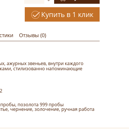
Купить в 1 клик
стики
Отзывы (0)
ых, ажурных звеньев, внутри каждого
итками, стилизованно напоминающие
22
 пробы, позолота 999 пробы
итье, чернение, золочение, ручная работа