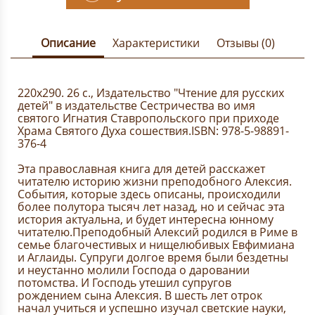
Описание
Характеристики
Отзывы (0)
220х290. 26 с., Издательство "Чтение для русских
детей" в издательстве Сестричества во имя
святого Игнатия Ставропольского при приходе
Храма Святого Духа сошествия.ISBN: 978-5-98891-
376-4
Эта православная книга для детей расскажет
читателю историю жизни преподобного Алексия.
События, которые здесь описаны, происходили
более полутора тысяч лет назад, но и сейчас эта
история актуальна, и будет интересна юнному
читателю.Преподобный Алексий родился в Риме в
семье благочестивых и нищелюбивых Евфимиана
и Аглаиды. Супруги долгое время были бездетны
и неустанно молили Господа о даровании
потомства. И Господь утешил супругов
рождением сына Алексия. В шесть лет отрок
начал учиться и успешно изучал светские науки,