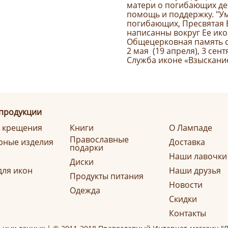
матери о погибающих де
помощь и поддержку. "Ум
погибающих, Пресвятая Б
написанны вокруг Ее ико
Общецерковная память 
2 мая (19 апреля), 3 сент
Служба иконе «Взыскание
 продукции
я крещения
Книги
О Лампаде
Православные
ные изделия
Доставка
подарки
Наши лавочки
Диски
для икон
Наши друзья
Продукты питания
Новости
Одежда
Скидки
Контакты