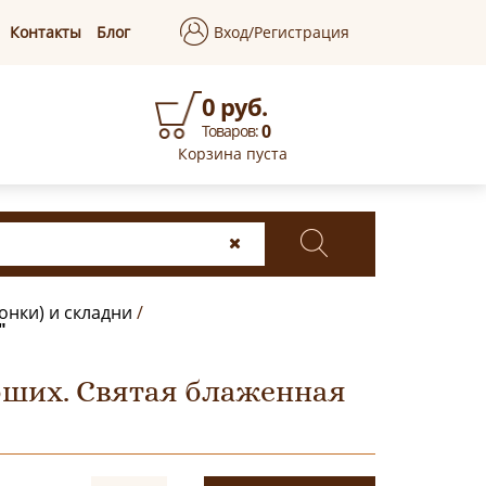
Контакты
Блог
Вход/Регистрация
0 руб.
0
Товаров:
Корзина пуста
онки) и складни
/
"
бших. Святая блаженная