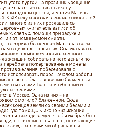
тигнутого пургой на праздник Крещения
случае спасения написать икону
ля приходской церкви, и Божия Матерь
ей. К XIX веку многочисленные списки этой
сии, многие из них прославились
церковных книгах есть записи об
емых, слепых, помощи при засухе и
сении от неминуемой смерти.
на, – говорила блаженная Матрона своей
 нам в церковь просится». Она указала на
ыскание погибших» в книге местного
ила женщин собирать на него деньги по
ма перебрала пожертвованные монеты,
о против желания, побеседовала с
его исповедовать перед началом работы
аписанные по благословению блаженной
ными святынями Тульской губернии и
чудотворениями.
ся в Москве. Одна из них – на
рядом с могилой блаженной. Сюда
 всех концов земли со своими бедами и
удесную помощь. К иконе «Взыскание
евесты, выходя замуж, чтобы их брак был
 люди, погрязшие в пьянстве, погибающие
 болезнях, с молениями обращаются