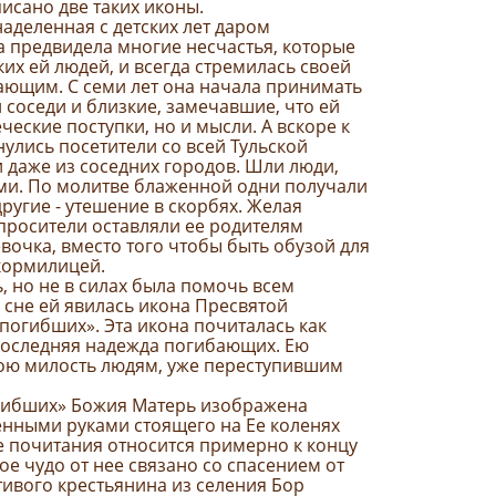
исано две таких иконы.
наделенная с детских лет даром
а предвидела многие несчастья, которые
ких ей людей, и всегда стремилась своей
ющим. С семи лет она начала принимать
и соседи и близкие, замечавшие, что ей
ческие поступки, но и мысли. А вскоре к
улись посетители со всей Тульской
и даже из соседних городов. Шли люди,
ми. По молитве блаженной одни получали
ругие - утешение в скорбях. Желая
просители оставляли ее родителям
евочка, вместо того чтобы быть обузой для
 кормилицей.
 но не в силах была помочь всем
 сне ей явилась икона Пресвятой
погибших». Эта икона почиталась как
оследняя надежда погибающих. Ею
ою милость людям, уже переступившим
гибших» Божия Матерь изображена
нными руками стоящего на Ее коленях
е почитания относится примерно к концу
ное чудо от нее связано со спасением от
ивого крестьянина из селения Бор