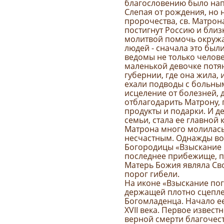
благословению было нап
Слепая от рождения, но 
пророчества, св. Матрон
постигнут Россию и близ
молитвой помочь окружа
людей - сначала это был
ведомы не только челове
маленькой девочке потян
губернии, где она жила, 
ехали подводы с больны
исцеление от болезней, д
отблагодарить Матрону, 
продукты и подарки. И д
семьи, стала ее главной
Матрона много молилась,
несчастным. Однажды во
Богородицы «Взыскание 
последнее прибежище, п
Матерь Божия являла Св
порог гибели.
На иконе «Взыскание по
держащей плотно сцепле
Богомладенца. Начало е
XVII века. Первое извест
верной смерти благочест