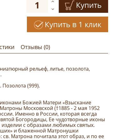
Купить
Купить в 1 клик
стики
Отзывы (0)
ниатюрный рельеф, литье, позолота,
.
. Позолота (999).
 иконами Божией Матери «Взыскание
атроны Московской (†1885 - 2 мая 1952
оссии. Именно в России, которая всегда
святой Богородицы, Ее чудотворные иконы
м изделии с образами любимых святых.
бших» и блаженной Матронушки
 св. Матрона почитала этот образ, и по ее