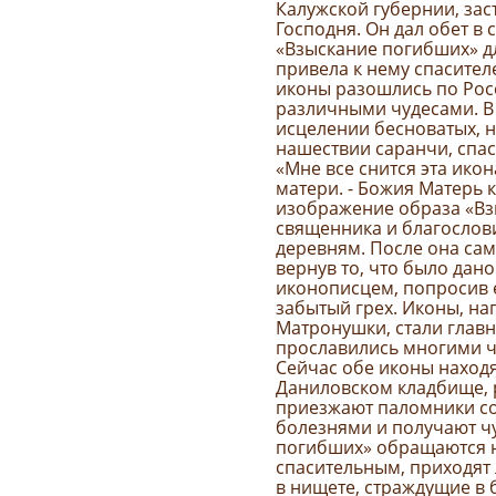
Калужской губернии, зас
Господня. Он дал обет в 
«Взыскание погибших» д
привела к нему спасител
иконы разошлись по Рос
различными чудесами. В 
исцелении бесноватых, н
нашествии саранчи, спа
«Мне все снится эта ико
матери. - Божия Матерь к
изображение образа «Вз
священника и благослов
деревням. После она са
вернув то, что было дан
иконописцем, попросив 
забытый грех. Иконы, н
Матронушки, стали глав
прославились многими 
Сейчас обе иконы находят
Даниловском кладбище, 
приезжают паломники со
болезнями и получают ч
погибших» обращаются н
спасительным, приходят
в нищете, страждущие в