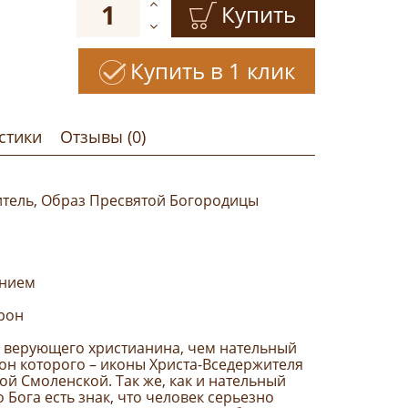
Купить
Купить в 1 клик
стики
Отзывы (0)
итель, Образ Пресвятой Богородицы
ением
крон
я верующего христианина, чем нательный
рон которого – иконы Христа-Вседержителя
й Смоленской. Так же, как и нательный
 Бога есть знак, что человек серьезно