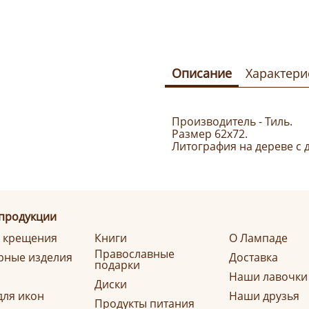
Описание
Характери
Производитель - Тиль.
Размер 62х72.
Литография на дереве с
 продукции
я крещения
Книги
О Лампаде
Православные
ные изделия
Доставка
подарки
Наши лавочки
Диски
для икон
Наши друзья
Продукты питания