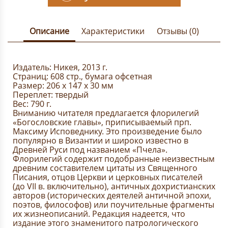
Описание
Характеристики
Отзывы (0)
Издатель: Никея, 2013 г.
Страниц: 608 стр., бумага офсетная
Размер: 206 х 147 х 30 мм
Переплет: твердый
Вес: 790 г.
Вниманию читателя предлагается флорилегий
«Богословские главы», приписываемый прп.
Максиму Исповеднику. Это произведение было
популярно в Византии и широко известно в
Древней Руси под названием «Пчела».
Флорилегий содержит подобранные неизвестным
древним составителем цитаты из Священного
Писания, отцов Церкви и церковных писателей
(до VII в. включительно), античных дохристианских
авторов (исторических деятелей античной эпохи,
поэтов, философов) или поучительные фрагменты
их жизнеописаний. Редакция надеется, что
издание этого знаменитого патрологического