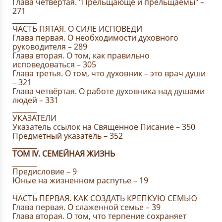
Глава четвёртая. "Прельщающе и прельщаемы" –
271
_______
ЧАСТЬ ПЯТАЯ. О СИЛЕ ИСПОВЕДИ
Глава первая. О необходимости духовного
руководителя – 289
Глава вторая. О том, как правильно
исповедоваться – 305
Глава третья. О том, что духовник – это врач души
– 321
Глава четвёртая. О работе духовника над душами
людей – 331
_______
УКАЗАТЕЛИ
Указатель ссылок на Священное Писание – 350
Предметный указатель – 352
_______
ТОМ IV. СЕМЕЙНАЯ ЖИЗНЬ
_______
Предисловие – 9
Юные на жизненном распутье – 19
_______
ЧАСТЬ ПЕРВАЯ. КАК СОЗДАТЬ КРЕПКУЮ СЕМЬЮ
Глава первая. О слаженной семье – 39
Глава вторая. О том, что терпение сохраняет