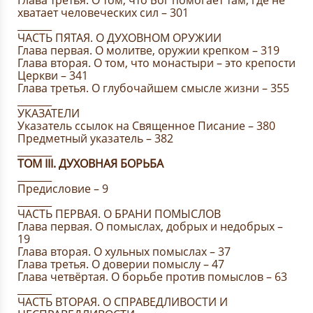
Глава третья. О том, что Бог помогает там, где не
хватает человеческих сил – 301
_______
ЧАСТЬ ПЯТАЯ. О ДУХОВНОМ ОРУЖИИ
Глава первая. О молитве, оружии крепком – 319
Глава вторая. О том, что монастыри – это крепости
Церкви – 341
Глава третья. О глубочайшем смысле жизни – 355
_______
УКАЗАТЕЛИ
Указатель ссылок на Священное Писание – 380
Предметный указатель – 382
_______
ТОМ III. ДУХОВНАЯ БОРЬБА
_______
Предисловие – 9
_______
ЧАСТЬ ПЕРВАЯ. О БРАНИ ПОМЫСЛОВ
Глава первая. О помыслах, добрых и недобрых –
19
Глава вторая. О хульных помыслах – 37
Глава третья. О доверии помыслу – 47
Глава четвёртая. О борьбе против помыслов – 63
_______
ЧАСТЬ ВТОРАЯ. О СПРАВЕДЛИВОСТИ И