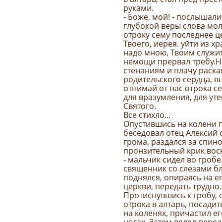
руками.
- Боже, мой! - послыша
глубокой веры слова моли
отроку сему последнее ц
Твоего, иерея. уйти из 
надо мною, Твоим служит
немощи прервал требу.Н
стенаниям и плачу раск
родительского сердца, в
отнимай от нас отрока с
для вразумления, для ут
Святого.
Все стихло...
Опустившись на колени п
беседовал отец Алексий 
грома, раздался за спи
пронзительный крик вос
- мальчик сидел во гроб
священник со слезами б
поднялся, опираясь на ег
церкви, передать трудно.
Протиснувшись к гробу, 
отрока в алтарь, посадить
на коленях, причастил ег