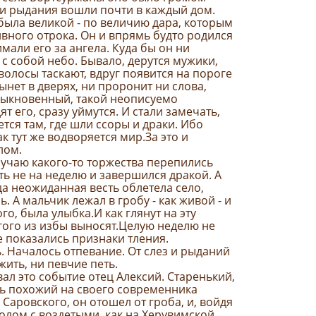
 и рыдания вошли почти в каждый дом.
 была великой - по величию дара, которым
ивного отрока. Он и впрямь будто родился
мали его за ангела. Куда бы он ни
с собой небо. Бывало, дерутся мужики,
волосы таскают, вдруг появится на пороге
тынет в дверях, ни проронит ни слова,
обыкновенный, такой неописуемо
ят его, сразу уймутся. И стали замечать,
тся там, где шли ссоры и драки. Ибо
ак тут же водворяется мир.За это и
лом.
лучаю какого-то торжества перепились
ть не на неделю и завершился дракой. А
да неожиданная весть облетела село,
 А мальчик лежал в гробу - как живой - и
ого, была улыбка.И как глянут на эту
угого из избы выносят.Целую неделю не
е показались признаки тления.
. Началось отпевание. От слез и рыданий
жить, ни певчие петь.
ал это событие отец Алексий. Старенький,
ь похожий на своего современника
аровского, он отошел от гроба, и, войдя
толом с воздетыми, как на Херувимской,