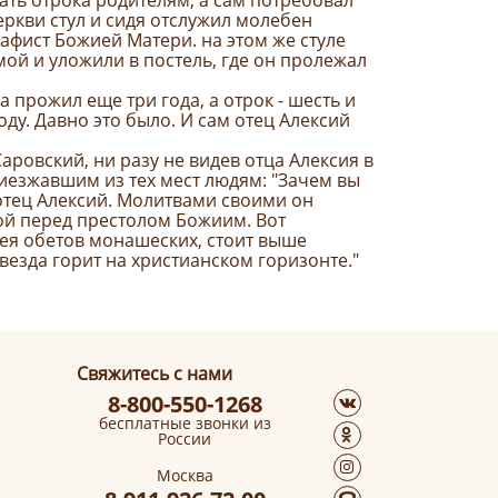
дать отрока родителям, а сам потребовал
еркви стул и сидя отслужил молебен
афист Божией Матери. на этом же стуле
мой и уложили в постель, где он пролежал
 прожил еще три года, а отрок - шесть и
ду. Давно это было. И сам отец Алексий
овский, ни разу не видев отца Алексия в
иезжавшим из тех мест людям: "Зачем вы
ь отец Алексий. Молитвами своими он
ой перед престолом Божиим. Вот
ея обетов монашеских, стоит выше
везда горит на христианском горизонте."
Свяжитесь с нами
8-800-550-1268
бесплатные звонки из
России
Москва