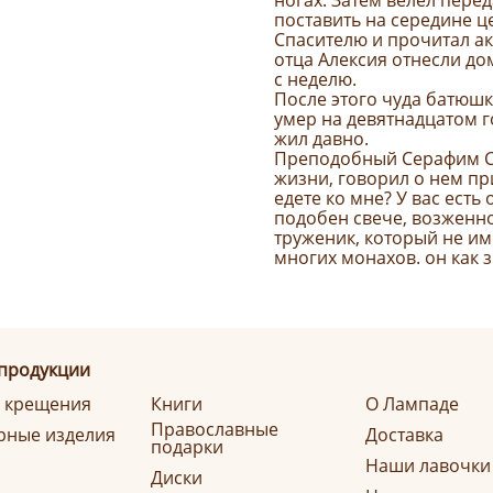
ногах. Затем велел пере
поставить на середине ц
Спасителю и прочитал ак
отца Алексия отнесли до
с неделю.
После этого чуда батюшка
умер на девятнадцатом го
жил давно.
Преподобный Серафим Сар
жизни, говорил о нем пр
едете ко мне? У вас ест
подобен свече, возженн
труженик, который не им
многих монахов. он как з
 продукции
я крещения
Книги
О Лампаде
Православные
ные изделия
Доставка
подарки
Наши лавочки
Диски