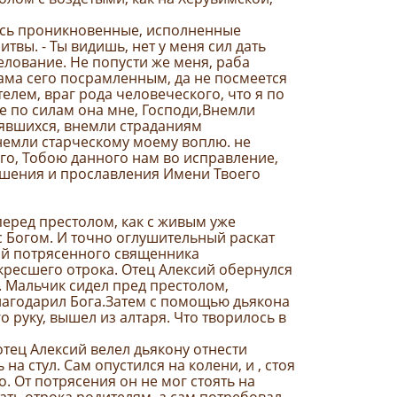
лись проникновенные, исполненные
твы. - Ты видишь, нет у меня сил дать
елование. Не попусти же меня, раба
храма сего посрамленным, да не посмеется
елем, враг рода человеческого, что я по
е по силам она мне, Господи,Внемли
аявшихся, внемли страданиям
немли старческому моему воплю. не
его, Тобою данного нам во исправление,
ешения и прославления Имени Твоего
еред престолом, как с живым уже
с Богом. И точно оглушительный раскат
ной потрясенного священника
кресшего отрока. Отец Алексий обернулся
е. Мальчик сидел пред престолом,
лагодарил Бога.Затем с помощью дьякона
о руку, вышел из алтаря. Что творилось в
отец Алексий велел дьякону отнести
 на стул. Сам опустился на колени, и , стоя
о. От потрясения он не мог стоять на