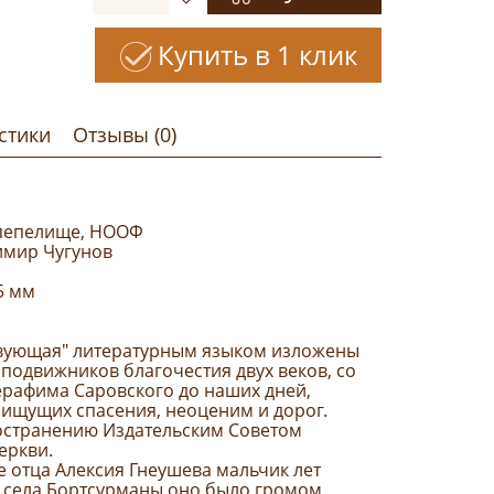
Купить в 1 клик
стики
Отзывы (0)
 пепелище, НООФ
имир Чугунов
5 мм
твующая" литературным языком изложены
подвижников благочестия двух веков, со
рафима Саровского до наших дней,
 ищущих спасения, неоценим и дорог.
остранению Издательским Советом
еркви.
 отца Алексия Гнеушева мальчик лет
й села Бортсурманы оно было громом