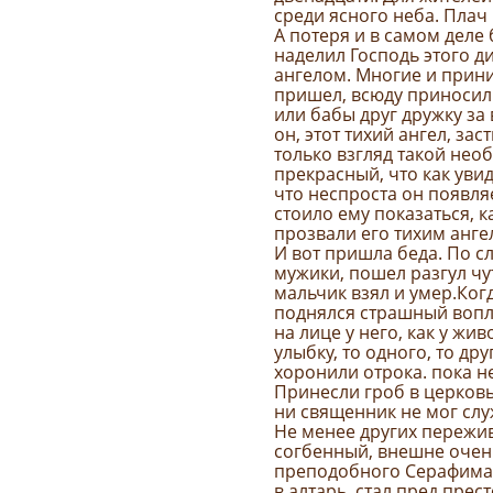
среди ясного неба. Плач
А потеря и в самом деле
наделил Господь этого д
ангелом. Многие и прини
пришел, всюду приносил 
или бабы друг дружку за 
он, этот тихий ангел, зас
только взгляд такой не
прекрасный, что как увид
что неспроста он появляе
стоило ему показаться, к
прозвали его тихим анге
И вот пришла беда. По с
мужики, пошел разгул чу
мальчик взял и умер.Ког
поднялся страшный вопль.
на лице у него, как у жив
улыбку, то одного, то др
хоронили отрока. пока н
Принесли гроб в церковь
ни священник не мог слу
Не менее других пережив
согбенный, внешне очен
преподобного Серафима С
в алтарь, стал пред прес