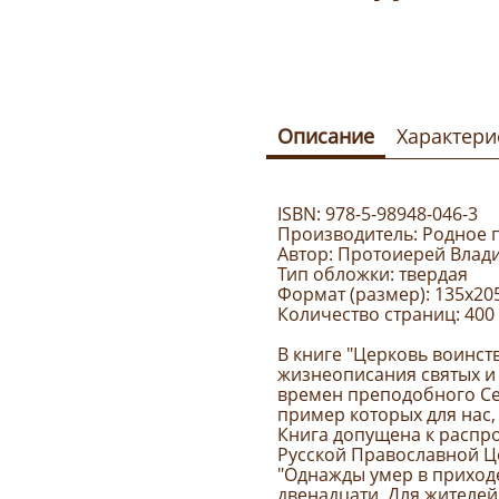
Описание
Характери
ISBN: 978-5-98948-046-3
Производитель: Родное
Автор: Протоиерей Влад
Тип обложки: твердая
Формат (размер): 135х20
Количество страниц: 400
В книге "Церковь воинс
жизнеописания святых и 
времен преподобного Се
пример которых для нас,
Книга допущена к распр
Русской Православной Ц
"Однажды умер в приходе
двенадцати. Для жителе