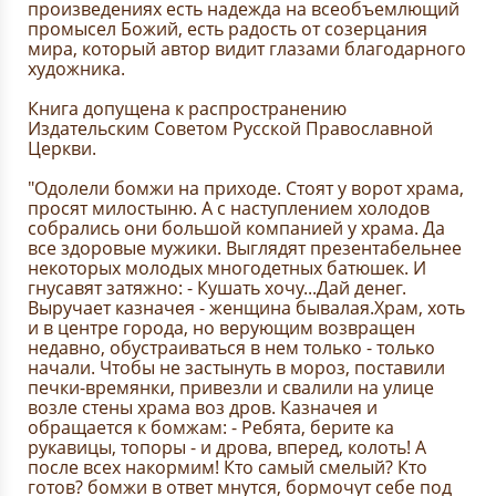
произведениях есть надежда на всеобъемлющий
промысел Божий, есть радость от созерцания
мира, который автор видит глазами благодарного
художника.
Книга допущена к распространению
Издательским Советом Русской Православной
Церкви.
"Одолели бомжи на приходе. Стоят у ворот храма,
просят милостыню. А с наступлением холодов
собрались они большой компанией у храма. Да
все здоровые мужики. Выглядят презентабельнее
некоторых молодых многодетных батюшек. И
гнусавят затяжно: - Кушать хочу...Дай денег.
Выручает казначея - женщина бывалая.Храм, хоть
и в центре города, но верующим возвращен
недавно, обустраиваться в нем только - только
начали. Чтобы не застынуть в мороз, поставили
печки-времянки, привезли и свалили на улице
возле стены храма воз дров. Казначея и
обращается к бомжам: - Ребята, берите ка
рукавицы, топоры - и дрова, вперед, колоть! А
после всех накормим! Кто самый смелый? Кто
готов? бомжи в ответ мнутся, бормочут себе под