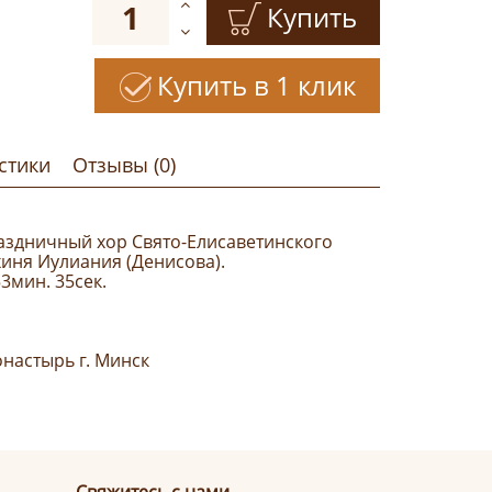
Купить
Купить в 1 клик
стики
Отзывы (0)
раздничный хор Свято-Елисаветинского
иня Иулиания (Денисова).
3мин. 35сек.
настырь г. Минск