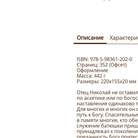
Описание
Характери
ISBN: 978-5-98361-202-0
Страниц: 352 (Офсет)
Оформление
Масса: 442 г
Размеры: 220x155x20 мм
Отец Николай не оставил
по аскетике или по богос
наставления одинаково т
Для многих и многих он 
путь к Богу. Спасительн
в памяти многие, кто об
служение батюшки пришл
принадлежал к поколени
преданность Богу притес