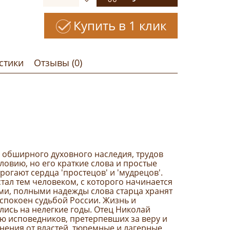
Купить в 1 клик
стики
Отзывы (0)
 обширного духовного наследия, трудов
ловию, но его краткие слова и простые
рогают сердца 'простецов' и 'мудрецов'.
стал тем человеком, с которого начинается
ыми, полными надежды слова старца хранят
еспокоен судьбой России. Жизнь и
ись на нелегкие годы. Отец Николай
ю исповедников, претерпевших за веру и
нения от властей, тюремные и лагерные