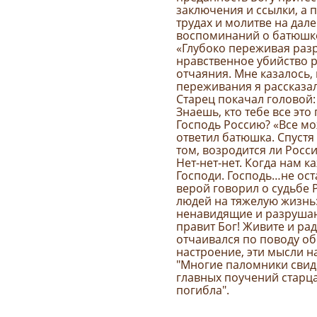
заключения и ссылки, а 
трудах и молитве на дал
воспоминаний о батюшк
«Глубоко переживая разр
нравственное убийство р
отчаяния. Мне казалось,
переживания я рассказал
Старец покачал головой: 
Знаешь, кто тебе все это
Господь Россию? «Все мо
ответил батюшка. Спустя
том, возродится ли Росси
Нет-нет-нет. Когда нам к
Господи. Господь…не ост
верой говорил о судьбе Р
людей на тяжелую жизнь:
ненавидящие и разрушаю
правит Бог! Живите и рад
отчаивался по поводу об
настроение, эти мысли н
"Многие паломники свиде
главных поучений старца
погибла".