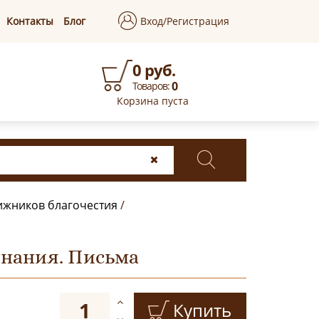
Контакты
Блог
Вход/Регистрация
0 руб.
0
Товаров:
Корзина пуста
ижников благочестия
/
инания. Письма
Купить