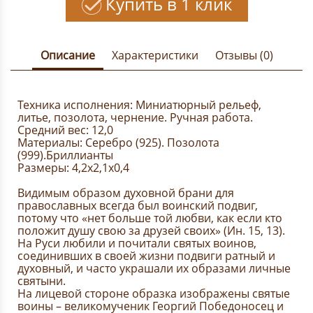
Купить в 1 клик
Описание
Характеристики
Отзывы (0)
Техника исполнения: Миниатюрный рельеф,
литье, позолота, чернение. Ручная работа.
Средний вес: 12,0
Материалы: Серебро (925). Позолота
(999).Бриллианты
Размеры: 4,2х2,1х0,4
Видимым образом духовной брани для
православных всегда был воинский подвиг,
потому что «нет больше той любви, как если кто
положит душу свою за друзей своих» (Ин. 15, 13).
На Руси любили и почитали святых воинов,
соединивших в своей жизни подвиги ратный и
духовный, и часто украшали их образами личные
святыни.
На лицевой стороне образка изображены святые
воины – великомученик Георгий Победоносец и