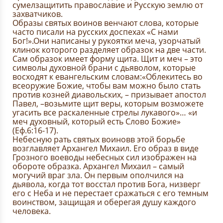
сумелзащитить православие и Русскую землю от
захватчиков.
Образы святых воинов венчают слова, которые
часто писали на русских доспехах «С нами
Бог!».Они написаны у рукоятки меча, узорчатый
клинок которого разделяет образок на две части.
Сам образок имеет форму щита. Щит и меч – это
символы духовной брани с дьяволом, которые
восходят к евангельским словам:«Облекитесь во
всеоружие Божие, чтобы вам можно было стать
против козней диавольских, – призывает апостол
Павел, –возьмите щит веры, которым возможете
угасить все раскаленные стрелы лукавого»… «и
меч духовный, который есть Слово Божие»
(Еф.6:16-17).
Небесную рать святых воиновв этой борьбе
возглавляет Архангел Михаил. Его образ в виде
Грозного воеводы небесных сил изображен на
обороте образка. Архангел Михаил – самый
могучий враг зла. Он первым ополчился на
дьявола, когда тот восстал против Бога, низверг
его с Неба и не перестает сражаться с его темным
воинством, защищая и оберегая душу каждого
человека.