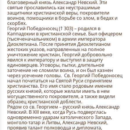
благоверный князь Александр Невский. Эти
святые прославились как неустрашимые
защитники христианской веры, покровители
воинов, помощники в борьбе со злом, в бедах и
скорбях.
Георгий Победоносец († 303) – родился в
Каппадокии в христианской семье. Был офицером
(тысяченачальником) в армии императора
Диоклетиана. После принятия Диоклетианом
жестоких указов, направленных на полное
уничтожение христиан, Георгий добровольно
явился к императору и выступил в защиту
единоверцев. Уговоры, пытки, длительное
заточение не сломили воина, и он был казнен
через усечение головы. Св. Георгий Победоносец
начал почитаться на Святой Руси спринятием
христианства. Его имя стало родовым именем
русских князей, которые желали иметь в нем
могущественного покровителя, а также видели
образец христианской доблести.
Рядом со св. Георгием – русский князь Александр
Невский. В XIII веке, когда Русь подверглась
одновременно ударам католического Запада,
монголо-татар и Литвы, Александр Невский,
проявив талант полководца и дипломата,