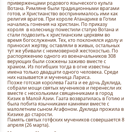
приверженцами родового языческого культа
Вотана. Римляне были традиционными врагами
готов, и Христианство воспринималось ими как
религия врагов. При короле Атанарике в Готии
начались гонения на христиан. По приказу
короля в колесницу поместили статую Вотана и
стали подвозить к христианским церквям во
время богослужения. Тех, кто поклонялся идолу и
приносил жертву, оставляли в живых, остальных
тут же убивали с неимоверной жестокостью. По
распоряжению одного из военачальников 308
верующих были сожжены заживо вместе с
храмом. Из погибших тогда в огне известны
имена только двадцати одного человека. Среди
них называется и мученица Лариса.
Позже готская королева Гаата и ее дочь Дуклида,
собрали мощи святых мучеников и перенесли их
вместе с несколькими священниками в город
Кизик в Малой Азии. Гаата возвратилась в Готию и
была побита язычниками камнями вместе с
малолетним сыном Агафоном. Дуклида прожила в
Кизике до старости.
Память святых готфских мучеников совершается 8
апреля (26 марта).