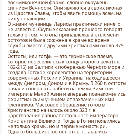
восьмиконечной форме, словно окружены
сиянием Вечности. Они являются в своих иконах
из Царства Славы, чтобы явить помощь всем, на
них уповающим.
О жизни мученицы Ларисы практически ничего
не известно. Скупые сказания прошлого говорят
только о том, что она принадлежала к племени
остготов и была сожжена в храме во время
службы вместе с другими христианами около 375
года.
Остготы, или готфы — это германское племя,
которое переселилось к концу второго века (ок.
182-215) из Балтики к побережью Черного моря и
создало Готское королевство на территории
современных России и Украины, находившееся
между Днепром, Доном и в Крыму. В 260 г. остготы
начали совершать набеги на земли Римской
империи в Малой Азии и впервые познакомились
с христианским учением от захваченных ими
пленников. Массовое обращение готов в
Христианство началось около 323 г. в
царствование равноапостольного императора
Константина Великого. Тогда в Готии появились
не только храмы, но и первые монастыри.
Однако большинство остготов оставались