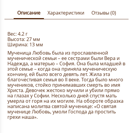
Описание
Характеристики
Отзывы (0)
Вес: 4.2 г
Высота: 27 мм
Ширина: 13 мм
Мученица Любовь была из прославленной
мученической семьи – ее сестрами были Вера и
Надежда, а матерью – София. Она была младшей в
этой семье – когда она приняла мученическую
кончину, ей было всего девять лет. Жила эта
благочестивая семья во II веке. Тогда было много
мучеников, стойко принимавших смерть во имя
Христа. Девочек жестоко мучили и убили прямо
на глазах у Софии. Несколько дней спустя мать
умерла от горя на их могиле. На обороте образка
написана молитва святой мученице: «О святая
мученице Любовь, умоли Господа да простить
грехи наша».