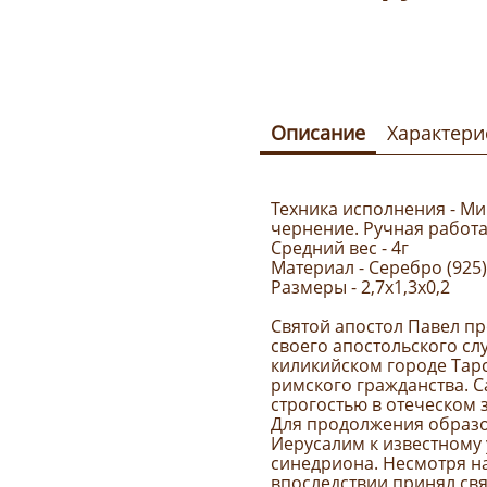
Описание
Характери
Техника исполнения - Ми
чернение. Ручная работа
Средний вес - 4г
Материал - Серебро (925)
Размеры - 2,7х1,3х0,2
Святой апостол Павел пр
своего апостольского сл
киликийском городе Тарс
римского гражданства. 
строгостью в отеческом 
Для продолжения образо
Иерусалим к известному
синедриона. Несмотря на
впоследствии принял свя