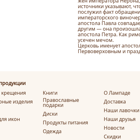
жен императора Нерона, 
источники указывают, чт
послужил факт обращени
императорского виночер
апостола Павла совпадае
другим — она произошла
апостола Петра. Как рим
усечен мечом.
Церковь именует апосто
Первоверховным и праздн
 продукции
я крещения
Книги
О Лампаде
Православные
ные изделия
Доставка
подарки
Наши лавочки
Диски
для икон
Наши друзья
Продукты питания
Новости
Одежда
Скидки