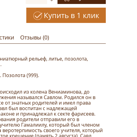
Купить в 1 клик
стики
Отзывы (0)
ниатюрный рельеф, литье, позолота,
.
. Позолота (999).
оисходил из колена Вениаминова, до
ужения назывался Савлом. Родился он в
е от знатных родителей и имел права
Савл был воспитан с надлежащей
законе и принадлежал к секте фарисеев.
вания родители отправили его в
 учителю Гамалиилу, который был членом
 веротерпимость своего учителя, который
тое крещение (память 2 августа), Савл