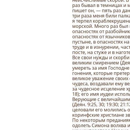
неисчислимые скорби. В 
раз бывал в темницах и 
пишет он, — пять раз да
три раза меня били палк
я терпел кораблекрушени
морской. Много раз был в
опасностях от разбойник
опасностях от язычников,
пустыне, в опасностях н
труде и в изнурении, част
посте, на стуже и в наготе
Все свои нужды и скорби
великим смирением (Деян
умереть за имя Господне
гонения, которые претер
великое уважение своих 
чудеса, воздавали ему ве
за чудесное исцеление х
18); его имя иудеи испол
Верующие с величайшим 
(Деян. 9:25, 30; 19:30; 2
целовали его молились о 
коринфские христиане зва
По некоторым преданиям
одолеть Симона волхва и