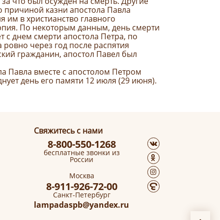
за что был осужден на смерть. Другие
о причиной казни апостола Павла
я им в христианство главного
пия. По некоторым данным, день смерти
т с днем смерти апостола Петра, по
 ровно через год после распятия
ский гражданин, апостол Павел был
ла Павла вместе с апостолом Петром
ует день его памяти 12 июля (29 июня).
Свяжитесь с нами
8-800-550-1268
бесплатные звонки из
России
Москва
8-911-926-72-00
Санкт-Петербург
lampadaspb@yandex.ru