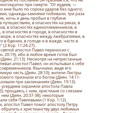
одном из посланий он признается, что не
многократно при смерти. "От иудеев, —
но мне было по сорока ударов без одного;
ами, однажды камнями побивали, три раза
е, ночь и день пробыл в глубине
 путешествиях, в опасностях на реках, в
ов, в опасностях единоплеменников, в
 в опасностях в городе, в опасностях в
а море, в опасностях между лжебратиями, в
о в бдении, в голоде и в жажде, часто в
" (2 Кор. 11:24-27).
 святой апостол Павел переносил с
. 20:19), ибо в любое время готов был
 (Деян. 21:13). Несмотря на непрестанные
певал апостол Павел, он испытывал к себе
современников. Язычники, видя его
ликую честь (Деян. 28:10); жители Листры
ромого признали его богом (Деян. 14:11-
ьзовали при заклинаниях (Деян. 19:13).
усердием охраняли апостола Павла
1:12); прощаясь с ним, христиане со слезами
нем (Деян. 20:37-38); некоторые
ли себя Павловыми (1 Кор. 1:12).
, апостол Павел помог апостолу Петру
 обратить к христианству двух любимых