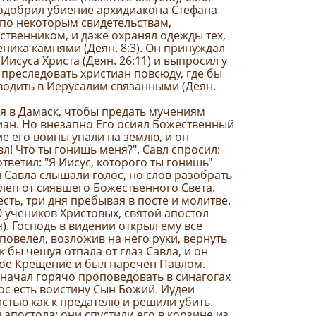
 одобрил убиение архидиакона Стефана
, по некоторым свидетельствам,
твенником, и даже охранял одежды тех,
еника камнями (Деян. 8:3). Он принуждал
исуса Христа (Деян. 26:11) и выпросил у
преследовать христиан повсюду, где бы
водить в Иерусалим связанными (Деян.
ся в Дамаск, чтобы предать мучениям
иан. Но внезапно Его осиял Божественный
е его воины упали на землю, и он
вл! Что ты гонишь меня?". Савл спросил:
ответил: "Я Иисус, которого ты гонишь"
ки Савла слышали голос, но слов разобрать
слеп от сиявшего Божественного Света.
 есть, три дня пребывая в посте и молитве.
0 учеников Христовых, святой апостол
). Господь в видении открыл ему все
повелел, возложив на него руки, вернуть
ак бы чешуя отпала от глаз Савла, и он
тое Крещение и был наречен Павлом.
начал горячо проповедовать в синагогах
тос есть воистину Сын Божий. Иудеи
стью как к предателю и решили убить.
 апостола: они спустили его в корзине из