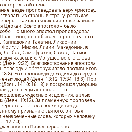
 к городской стене.
ание, везде проповедовать веру Христову,
ствовать из страны в страну, рассылая
теперь почитаются как наиболее важные
я Церкви. Всего апостолом было
Особенно много апостол проповедовал
 Палестины, он побывал с проповедью о
, Каппадокии, Галатии, Ликаонии,
 Фригии, Мисии, Лидии, Македонии, в
р, Лесбос, Самофракия, Самос, Патмос,
в других землях. Могущество его слова
(Деян. 9:22). Благовествование апостола
ь повсюду и обезоруживало противников
12; 18:8). Его проповеди доходили до сердец
ченых людей (Деян. 13:12; 17:34; 18:8). При
(Деян. 14:10; 16:18) и воскрешал умерших
рили даже вещи апостола — от
вершались чудесные исцеления, а злые
 (Деян. 19:12). За пламенную проповедь
 верного апостола восхищения до
венному признанию святого, он "был
л неизреченные слова, которых человеку
. 12:2-4).
удах апостол Павел переносил