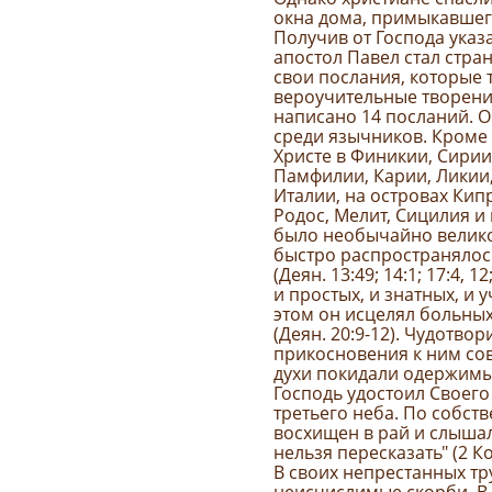
окна дома, примыкавшего
Получив от Господа указ
апостол Павел стал стран
свои послания, которые 
вероучительные творени
написано 14 посланий. 
среди язычников. Кроме
Христе в Финикии, Сирии
Памфилии, Карии, Ликии,
Италии, на островах Кип
Родос, Мелит, Сицилия и 
было необычайно велико 
быстро распространялос
(Деян. 13:49; 14:1; 17:4, 
и простых, и знатных, и у
этом он исцелял больных 
(Деян. 20:9-12). Чудотво
прикосновения к ним со
духи покидали одержимых
Господь удостоил Своего
третьего неба. По собст
восхищен в рай и слыша
нельзя пересказать" (2 Кор
В своих непрестанных тр