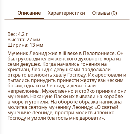
Описание
Характеристики
Отзывы (0)
Вес: 4.2 г
Высота: 27 мм
Ширина: 13 мм
Мученик Леонид жил в III веке в Пелопоннесе. Он
был руководителем женского духовного хора из
семи девушек. Когда начались гонения на
христиан, Леонид с девушками продолжали
открыто возносить хвалу Господу. Их арестовали и
пытались принудить принести жертву языческим
богам, однако и Леонид, и девы были
непреклонны. Мужественно и стойко приняли они
мучения. Накануне Пасхи их вывезли на корабле
в море и утопили. На обороте образка написана
молитва святому мученику Леониду: «О святый
мучениче Леониде, простри молитвы твои ко
Господу и умоли благость мне даровати».