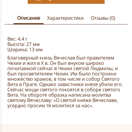
Описание
Характеристики
Отзывы (0)
Вес: 4.4 г
Высота: 27 мм
Ширина: 13 мм
Благоверный князь Вячеслав был правителем
Чехии и жил в X в. Он был внуком широко
почитаемой сейчас в Чехии святой Людмилы, и
был просветителем Чехии. Им было построено
множество храмов, в том числе и собор Святого
Вита в Праге. Однако завистники князя убили его.
Сейчас мощи святого покоятся в соборе святого
Вита. На обороте образка написана молитва
святому Вячеславу: «О святой княже Вячеславе,
усердно просим тя молитися за нас».