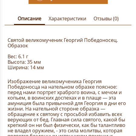
Описание
Характеристики
Отзывы (0)
Святой великомученик Георгий Победоносец.
Образок
Вес: 6.1 г
Высота: 35 мм
Ширина: 14 мм
Изображение великомученика Георгия
Победоносца на нательном образке поясное:
перед нами портрет храброго воина, с мечом и
копьем, в воинских доспехах и в плаще — эта
амуниция была привычной для Георгия в дни его
жизни. На нательной стороне образка —
обращение к святому с просьбой избавить всех
верующих от бед. Главная сила святого, какой бы
крепкий он ни был физически, как бы талантливо
не владел оружием, - это сила молитвы, которая