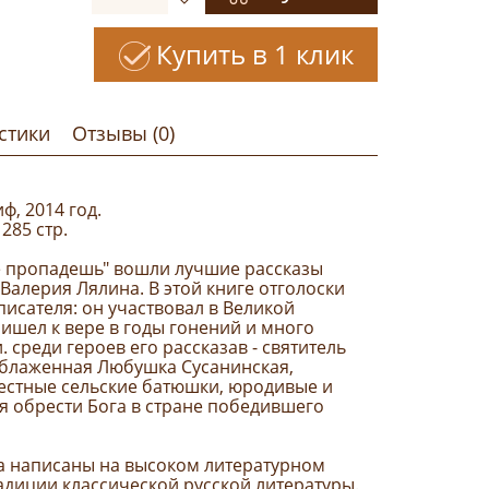
Купить в 1 клик
стики
Отзывы (0)
ф, 2014 год.
285 стр.
не пропадешь" вошли лучшие рассказы
Валерия Лялина. В этой книге отголоски
писателя: он участвовал в Великой
ишел к вере в годы гонений и много
 среди героев его рассказав - святитель
, блаженная Любушка Сусанинская,
вестные сельские батюшки, юродивые и
я обрести Бога в стране победившего
а написаны на высоком литературном
адиции классической русской литературы.