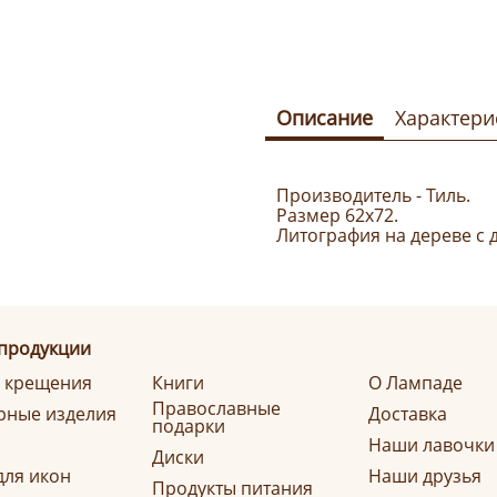
Описание
Характери
Производитель - Тиль.
Размер 62х72.
Литография на дереве с
 продукции
я крещения
Книги
О Лампаде
Православные
ные изделия
Доставка
подарки
Наши лавочки
Диски
для икон
Наши друзья
Продукты питания