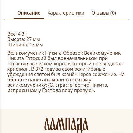
Описание
Характеристики
Отзывы (0)
Вес: 4.3 г
Высота: 27 мм
Ширина: 13 мм
Великомученик Никита Образок Великомученик
Никита Готфский был военачальником при
готском языческом короле,который преследовал
христиан. В 372 году за свои религиозные
убеждения святой был казнёнчерез сожжение. На
обороте написана молитва святому
великомученику:«О, страстотерпче Никито,
испроси нам у Господа веру правую».