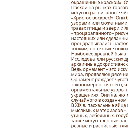
окрашенные краской». От
Пасхой на рынках торгов
искусно расписанные яйц
«Христос воскрес!». Он
узорами или сюжетными 
травах птицы и звери и 
«процарапанного» рисунк
настоящих или сделанных
процарапывались настоя
тонким, по технике похо
Наиболее древней была 
Исследователи русских д
архаичные дохристианск
Ведь орнамент – это иск
мира, проявляющаяся не 
Орнамент рождает чувст
закономерности всего, ч
орнаментальные узоры пр
украшениях. Они являютс
случайного в созданном
В XIX в. пасхальные яйца
мыслимых материалов – 
утиных, лебединых, голу
также искусственные пас
резные и расписные, гли