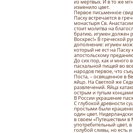
из мертвых. И в то же м
изменило цвет.
Первое письменное свид
Пасху встречается в гре
монастыря Св. Анастасии
стоит молитва на благос
братию, игумен должен р
Воскрес!» В греческой ру
дополнение: игумен мож
который не ест на Пасху
апостольскому преданию
До сих пор, как и много 
пасхальной пищей во все
народов первое, что съе
Поста, – освященное в 
яйцо. На Светлой же Сед
развлечений. Яйца катают
острым и тупым концами,
В России украшение пас
С глубокой древности су
простыми были крашенки
один цвет. Нидерландски
в своем «Путешествии в
употребительный цвет, в
голубой сливы, но есть 