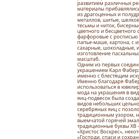
развитием различных ре
материалы прибавлялись
из драгоценных и полуд
металлов, шитые, шелков
тесьмы и ниток, бисерные
цветного и бесцветного с
фарфоровые с росписью 
папье-маше, картона, с 
сахарные, шоколадные, из
изготовление пасхальны
масштаб.
Одним из первых соедин
украшением Карл Фаберж
именно с блестящим иск
Именно благодаря Фабе
использоваться в ювелир
мода на украшения в вид
яиц-подвесок была созда
видов небольших цельно
серебряных яиц с позол
традиционным узором, 
выемчатой горячей эмал
традиционные буквы ХВ 
«Христос Воскрес», нек
«Господи, спаси и сохран