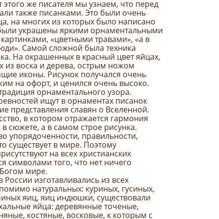
 этого же писателя мы узнаем, что перед
али также писанками. Это были очень
а, на многих из которых было написано
и были украшены яркими орнаментальными
картинками, «цветными травами», «а в
люди». Самой сложной была техника
а. На окрашенных в красный цвет яйцах,
 из воска и дерева, острым ножом
щие иконы. Рисунок получался очень
жим на офорт, и ценился очень высоко.
традиция орнаментального узора.
ревностей ищут в орнаментах писанок
ие представления славян о Вселенной.
усство, в котором отражается гармония
в сюжете, а в самом строе рисунка.
во упорядоченности, правильности,
то существует в мире. Поэтому
исутствуют на всех христианских
я символами того, что нет ничего
 Богом мире.
 в России изготавливались из всех
помимо натуральных: куриных, гусиных,
биных яиц, яиц индюшки, существовали
хальные яйца: деревянные точеные,
няные, костяные, восковые, к которым с