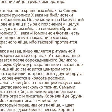
гновение яйцо в руках императора
етельство о крашеных яйцах на Святую
ческой рукописи Х века из библиотеки
 в Салониках. После молитв на Пасху в ней
ловение яиц и сыра с пояснением: целуя
аздавать им яйца со словами: «Христос
кописи XIII века «Номоканон Фотия» есть
ет подвергнуть наказанию монаха,
 красного яйца, ибо таковой противится
.
веков назад, яйцо является ритуальной
х христианских странах. У православных
дается после сорокадневного Великого
Великую Субботу раскрашенное пасхальное
мице яйцо становится центром игр и
 с горки или по траве, бьют друг об друга
 соревнуются в красоте росписи.
хальных яиц было настоящим искусством.
ществовало несколько техник. Самыми
, то есть яйца, целиком окрашенные в
й этнограф и писатель Корнелий де Бруин
 Московию» писал: «Наиболее
 который окрашивают эти яйца, – цвет
и зеленые, даже белые, весьма хорошо