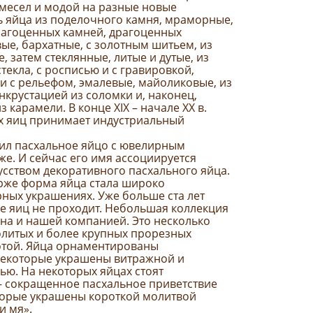
месел и модой на разные новые
 яйца из поделочного камня, мраморные,
рагоценных камней, драгоценных
ые, бархатные, с золотным шитьем, из
, затем стеклянные, литые и дутые, из
текла, с росписью и с гравировкой,
и с рельефом, эмалевые, майоликовые, из
инкрустацией из соломки и, наконец,
 карамели. В конце XIX – начале XX в.
х яиц принимает индустриальный
ил пасхальное яйцо с ювелирным
е. И сейчас его имя ассоциируется
усством декоративного пасхального яйца.
рже форма яйца стала широко
ных украшениях. Уже больше ста лет
е яиц не проходит. Небольшая коллекция
на и нашей компанией. Это несколько
литых и более крупных прорезных
отой. Яйца орнаментированы
некоторые украшены витражной и
ью. На некоторых яйцах стоят
– сокращенное пасхальное приветствие
оторые украшены короткой молитвой
и мя».