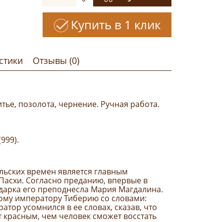
Купить в 1 клик
стики
Отзывы (0)
ье, позолота, чернение. Ручная работа.
999).
льских времен является главным
Пасхи. Согласно преданию, впервые в
одарка его преподнесла Мария Магдалина.
ому императору Тиберию со словами:
атор усомнился в ее словах, сказав, что
т красным, чем человек сможет восстать