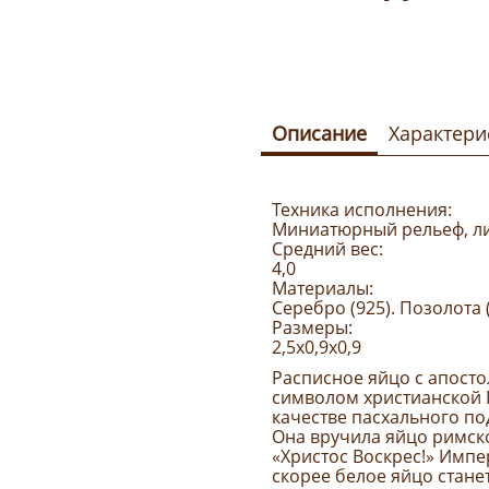
Описание
Характери
Техника исполнения:
Миниатюрный рельеф, лит
Средний вес:
4,0
Материалы:
Серебро (925). Позолота (
Размеры:
2,5х0,9х0,9
Расписное яйцо с апосто
символом христианской 
качестве пасхального п
Она вручила яйцо римск
«Христос Воскрес!» Импер
скорее белое яйцо стане