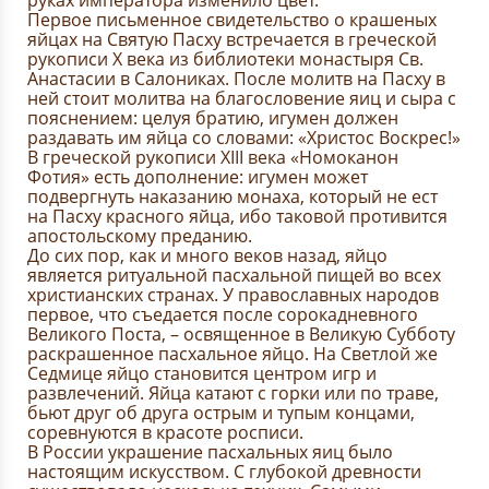
руках императора изменило цвет.
Первое письменное свидетельство о крашеных
яйцах на Святую Пасху встречается в греческой
рукописи Х века из библиотеки монастыря Св.
Анастасии в Салониках. После молитв на Пасху в
ней стоит молитва на благословение яиц и сыра с
пояснением: целуя братию, игумен должен
раздавать им яйца со словами: «Христос Воскрес!»
В греческой рукописи XIII века «Номоканон
Фотия» есть дополнение: игумен может
подвергнуть наказанию монаха, который не ест
на Пасху красного яйца, ибо таковой противится
апостольскому преданию.
До сих пор, как и много веков назад, яйцо
является ритуальной пасхальной пищей во всех
христианских странах. У православных народов
первое, что съедается после сорокадневного
Великого Поста, – освященное в Великую Субботу
раскрашенное пасхальное яйцо. На Светлой же
Седмице яйцо становится центром игр и
развлечений. Яйца катают с горки или по траве,
бьют друг об друга острым и тупым концами,
соревнуются в красоте росписи.
В России украшение пасхальных яиц было
настоящим искусством. С глубокой древности