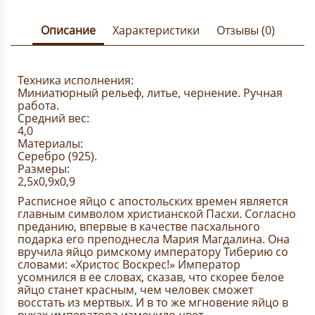
Описание
Характеристики
Отзывы (0)
Техника исполнения:
Миниатюрный рельеф, литье, чернение. Ручная
работа.
Средний вес:
4,0
Материалы:
Серебро (925).
Размеры:
2,5х0,9х0,9
Расписное яйцо с апостольских времен является
главным символом христианской Пасхи. Согласно
преданию, впервые в качестве пасхального
подарка его преподнесла Мария Магдалина. Она
вручила яйцо римскому императору Тиберию со
словами: «Христос Воскрес!» Император
усомнился в ее словах, сказав, что скорее белое
яйцо станет красным, чем человек сможет
восстать из мертвых. И в то же мгновение яйцо в