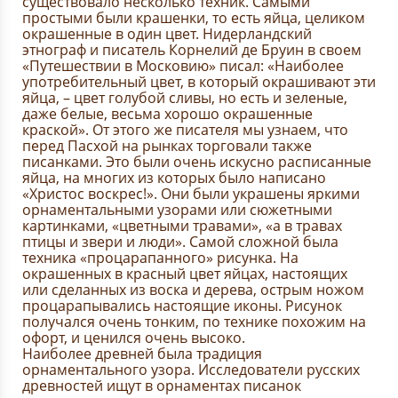
существовало несколько техник. Самыми
простыми были крашенки, то есть яйца, целиком
окрашенные в один цвет. Нидерландский
этнограф и писатель Корнелий де Бруин в своем
«Путешествии в Московию» писал: «Наиболее
употребительный цвет, в который окрашивают эти
яйца, – цвет голубой сливы, но есть и зеленые,
даже белые, весьма хорошо окрашенные
краской». От этого же писателя мы узнаем, что
перед Пасхой на рынках торговали также
писанками. Это были очень искусно расписанные
яйца, на многих из которых было написано
«Христос воскрес!». Они были украшены яркими
орнаментальными узорами или сюжетными
картинками, «цветными травами», «а в травах
птицы и звери и люди». Самой сложной была
техника «процарапанного» рисунка. На
окрашенных в красный цвет яйцах, настоящих
или сделанных из воска и дерева, острым ножом
процарапывались настоящие иконы. Рисунок
получался очень тонким, по технике похожим на
офорт, и ценился очень высоко.
Наиболее древней была традиция
орнаментального узора. Исследователи русских
древностей ищут в орнаментах писанок