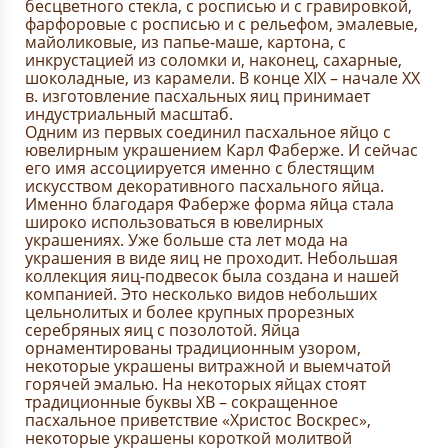
бесцветного стекла, с росписью и с гравировкой,
фарфоровые с росписью и с рельефом, эмалевые,
майоликовые, из папье-маше, картона, с
инкрустацией из соломки и, наконец, сахарные,
шоколадные, из карамели. В конце XIX – начале XX
в. изготовление пасхальных яиц принимает
индустриальный масштаб.
Одним из первых соединил пасхальное яйцо с
ювелирным украшением Карл Фаберже. И сейчас
его имя ассоциируется именно с блестящим
искусством декоративного пасхального яйца.
Именно благодаря Фаберже форма яйца стала
широко использоваться в ювелирных
украшениях. Уже больше ста лет мода на
украшения в виде яиц не проходит. Небольшая
коллекция яиц-подвесок была создана и нашей
компанией. Это несколько видов небольших
цельнолитых и более крупных прорезных
серебряных яиц с позолотой. Яйца
орнаментированы традиционным узором,
некоторые украшены витражной и выемчатой
горячей эмалью. На некоторых яйцах стоят
традиционные буквы ХВ – сокращенное
пасхальное приветствие «Христос Воскрес»,
некоторые украшены короткой молитвой