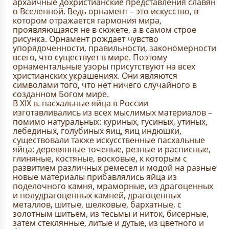
архаичные дохристианские представления славян
о Вселенной. Ведь орнамент – это искусство, в
котором отражается гармония мира,
проявляющаяся не в сюжете, а в самом строе
рисунка. Орнамент рождает чувство
упорядоченности, правильности, закономерности
всего, что существует в мире. Поэтому
орнаментальные узоры присутствуют на всех
христианских украшениях. Они являются
символами того, что нет ничего случайного в
созданном Богом мире.
В XIX в. пасхальные яйца в России
изготавливались из всех мыслимых материалов –
помимо натуральных: куриных, гусиных, утиных,
лебединых, голубиных яиц, яиц индюшки,
существовали также искусственные пасхальные
яйца: деревянные точеные, резные и расписные,
глиняные, костяные, восковые, к которым с
развитием различных ремесел и модой на разные
новые материалы прибавлялись яйца из
поделочного камня, мраморные, из драгоценных
и полудрагоценных камней, драгоценных
металлов, шитые, шелковые, бархатные, с
золотным шитьем, из тесьмы и ниток, бисерные,
затем стеклянные, литые и дутые, из цветного и