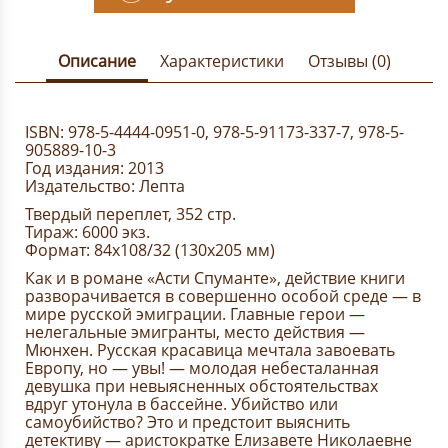
Описание
Характеристики
Отзывы (0)
ISBN:
978-5-4444-0951-0, 978-5-91173-337-7, 978-5-
905889-10-3
Год издания: 2013
Издательство: Лепта
Твердый переплет, 352 стр.
Тираж: 6000 экз.
Формат: 84x108/32 (130х205 мм)
Как и в романе «Асти Спуманте», действие книги
разворачивается в совершенно особой среде — в
мире русской эмиграции. Главные герои —
нелегальные эмигранты, место действия —
Мюнхен. Русская красавица мечтала завоевать
Европу, но — увы! — молодая небесталанная
девушка при невыясненных обстоятельствах
вдруг утонула в бассейне. Убийство или
самоубийство? Это и предстоит выяснить
детективу — аристократке Елизавете Николаевне